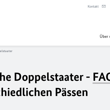
Kontakt
Über 
lstaater
he Doppelstaater -
FA
chiedlichen Pässen