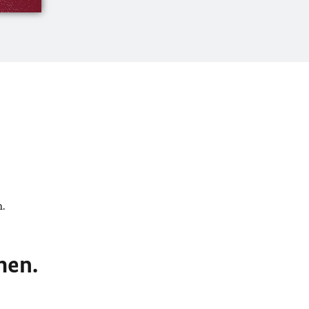
.
men.